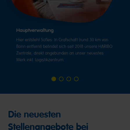
Hauptverwaltung
Hier entsteht Süßes: In Grafschaft (rund 30 km von
Bonn entfernt) befindet sich seit 2018 unsere HARIBO
Zentrale, direkt angebunden an unser neuestes
Werk inkl. Logistikzentrum.
Go
Go
Go
Go
to
to
to
to
slide
slide
slide
slide
1
2
3
4
Die neuesten
Stellenangebote bei