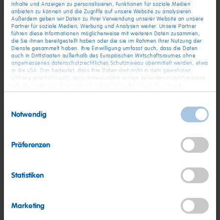
Inhalte und Anzeigen zu personalisieren, Funktionen für soziale Medien
Grafschaft (bei Bonn), Deutschland
anbieten zu können und die Zugriffe auf unsere Website zu analysieren.
Außerdem geben wir Daten zu Ihrer Verwendung unserer Website an unsere
ab sofort
Partner für soziale Medien, Werbung und Analysen weiter. Unsere Partner
führen diese Informationen möglicherweise mit weiteren Daten zusammen,
die Sie ihnen bereitgestellt haben oder die sie im Rahmen Ihrer Nutzung der
Dienste gesammelt haben. Ihre Einwilligung umfasst auch, dass die Daten
auch in Drittstaaten außerhalb des Europäischen Wirtschaftsraumes ohne
Berufserfahren
angemessenes datenschutzrechtliches Schutzniveau übermittelt werden, etwa
in die USA. Das bedeutet, dass Ihre Daten dort nicht in dem gewohnten
Bezirksleiter Kassel / Göttingen / Paderborn
Umfang geschützt sind, dass insbesondere dortige Behörden möglicherweise
(m/w/d)
auf die Daten Zugriff nehmen und dass Ihnen dort keine Rechte oder
Rechtsbehelfe zur Verfügung stehen. Sie haben das Rechts, Ihre Einwilligung
jederzeit mit Wirkung für die Zukunft zu widerrufen. In unserer
Kassel / Göttingen / Paderborn, Deutschland
Einwilligungsauswahl
Datenschutzerklärung
finden Sie detaillierten Informationen zur Verarbeitung
Notwendig
ab 01.10.2026
Ihrer Daten und zum Widerruf Ihrer Einwilligung. Unser Impressum finden Sie
hier
.
Präferenzen
Trainee
Trainee Corporate IT (m/w/d)
Statistiken
Grafschaft (bei Bonn), Deutschland
ab sofort
Marketing