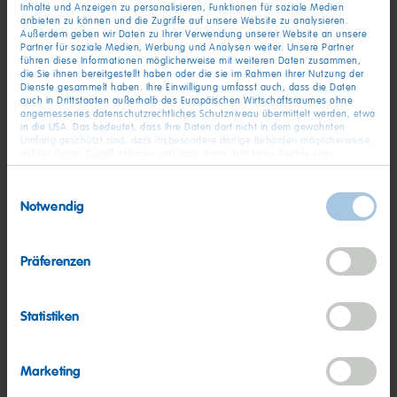
Inhalte und Anzeigen zu personalisieren, Funktionen für soziale Medien
Grafschaft (bei Bonn), Deutschland
anbieten zu können und die Zugriffe auf unsere Website zu analysieren.
Außerdem geben wir Daten zu Ihrer Verwendung unserer Website an unsere
ab sofort
Partner für soziale Medien, Werbung und Analysen weiter. Unsere Partner
führen diese Informationen möglicherweise mit weiteren Daten zusammen,
die Sie ihnen bereitgestellt haben oder die sie im Rahmen Ihrer Nutzung der
Dienste gesammelt haben. Ihre Einwilligung umfasst auch, dass die Daten
auch in Drittstaaten außerhalb des Europäischen Wirtschaftsraumes ohne
Berufserfahren
angemessenes datenschutzrechtliches Schutzniveau übermittelt werden, etwa
in die USA. Das bedeutet, dass Ihre Daten dort nicht in dem gewohnten
Bezirksleiter Kassel / Göttingen / Paderborn
Umfang geschützt sind, dass insbesondere dortige Behörden möglicherweise
(m/w/d)
auf die Daten Zugriff nehmen und dass Ihnen dort keine Rechte oder
Rechtsbehelfe zur Verfügung stehen. Sie haben das Rechts, Ihre Einwilligung
jederzeit mit Wirkung für die Zukunft zu widerrufen. In unserer
Kassel / Göttingen / Paderborn, Deutschland
Einwilligungsauswahl
Datenschutzerklärung
finden Sie detaillierten Informationen zur Verarbeitung
Notwendig
ab 01.10.2026
Ihrer Daten und zum Widerruf Ihrer Einwilligung. Unser Impressum finden Sie
hier
.
Präferenzen
Trainee
Trainee Corporate IT (m/w/d)
Statistiken
Grafschaft (bei Bonn), Deutschland
ab sofort
Marketing