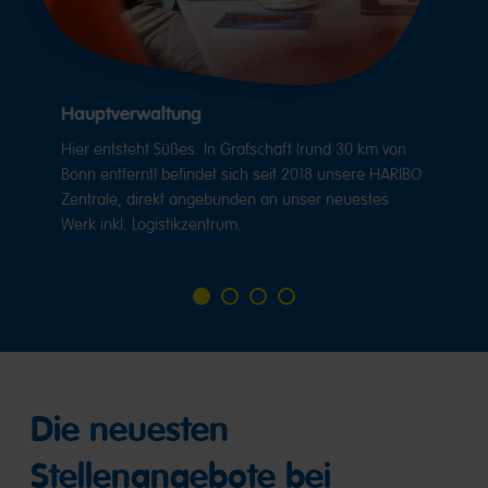
Hauptverwaltung
Hier entsteht Süßes: In Grafschaft (rund 30 km von
Bonn entfernt) befindet sich seit 2018 unsere HARIBO
Zentrale, direkt angebunden an unser neuestes
Werk inkl. Logistikzentrum.
Go
Go
Go
Go
to
to
to
to
slide
slide
slide
slide
1
2
3
4
Die neuesten
Stellenangebote bei